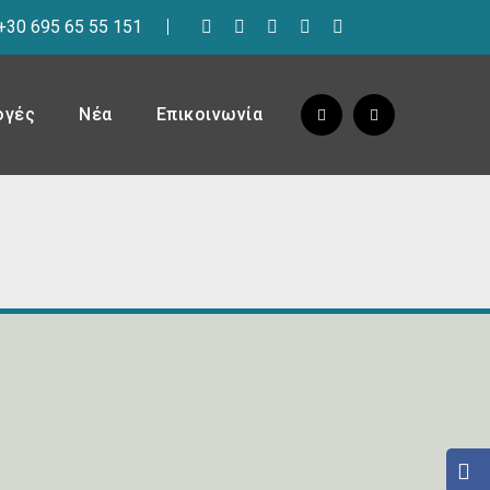
+30 695 65 55 151
ογές
Νέα
Επικοινωνία