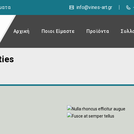
ήματα
info@vines-art.gr
Αρχική
Ποιοι Είμαστε
Προϊόντα
Συλλ
ties