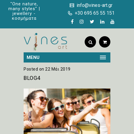
"One nature,
info@vines-art.gr
many styles" |
+30 695 65 55 151
jewellery -
κοσμήματα
MENU
Posted on 22 Μάι 2019
BLOG4